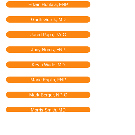
Edwin Huhtala, FNP
Garth Gulick, MD
Jared Papa, PA-C
Judy Norris, FNP
Kevin Wade, MD
Marie Esplin, FNP
Mark Berger, NP-C
Morris Smith, MD
Nicole Heywood, PA-C